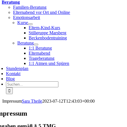
Beratung
Familien-Beratung
Elternabend vor Ort und Online
Emotionsarbeit
Kurse
Eltern-Kind-Kurs
Stillgruppe Marsberg
Beckenbodentraining
Beratung
1:1 Beratung
Elternabend
Trageberatung
1:1 Atmen und Spüren
Stundenplan
Kontakt
Blog
Suche
nach:
Impressum
Sara Theile
2023-07-12T12:43:03+00:00
mpressum
ngaben gemäß § 5 TMG