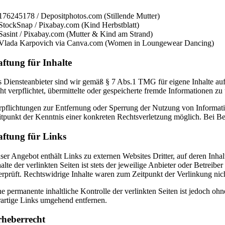
176245178 / Depositphotos.com (Stillende Mutter)
StockSnap / Pixabay.com (Kind Herbstblatt)
Sasint / Pixabay.com (Mutter & Kind am Strand)
Vlada Karpovich via Canva.com (Women in Loungewear Dancing)
ftung für Inhalte
s Diensteanbieter sind wir gemäß § 7 Abs.1 TMG für eigene Inhalte auf
cht verpflichtet, übermittelte oder gespeicherte fremde Informationen 
rpflichtungen zur Entfernung oder Sperrung der Nutzung von Informati
itpunkt der Kenntnis einer konkreten Rechtsverletzung möglich. Bei 
ftung für Links
ser Angebot enthält Links zu externen Websites Dritter, auf deren Inh
halte der verlinkten Seiten ist stets der jeweilige Anbieter oder Betre
erprüft. Rechtswidrige Inhalte waren zum Zeitpunkt der Verlinkung nic
ne permanente inhaltliche Kontrolle der verlinkten Seiten ist jedoch 
rartige Links umgehend entfernen.
heberrecht