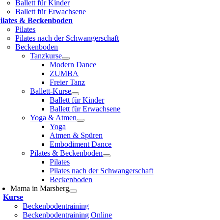
Ballett für Kinder
Ballett für Erwachsene
ilates & Becken­boden
Pilates
Pilates nach der Schwangerschaft
Beckenboden
Tanzkurse
Modern Dance
ZUMBA
Freier Tanz
Ballett-Kurse
Ballett für Kinder
Ballett für Erwachsene
Yoga & Atmen
Yoga
Atmen & Spüren
Embodiment Dance
Pilates & Beckenboden
Pilates
Pilates nach der Schwangerschaft
Beckenboden
Mama in Marsberg
Kurse
Beckenbodentraining
Beckenbodentraining Online