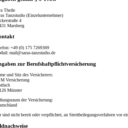
ra Theile
ras Tanzstudio (Einzelunternehmer)
ckerstraße 4
431 Marsberg
ontakt
lefon: +49 (0) 175 7269369
Mail: mail@saras-tanzstudio.de
gaben zur Berufshaftpflichtversicherung
me und Sitz des Versicherers:
M Versicherung
stfach
126 Münster
ltungsraum der Versicherung:
utschland
r sind nicht bereit oder verpflichtet, an Streitbeilegungsverfahren vor e
ldnachweise