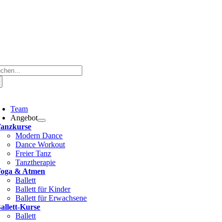
Zum
Inhalt
springen
che
ch:
oggle
avigation
Team
Angebot
anzkurse
Modern Dance
Dance Workout
Freier Tanz
Tanztherapie
oga & Atmen
Ballett
Ballett für Kinder
Ballett für Erwachsene
allett-Kurse
Ballett