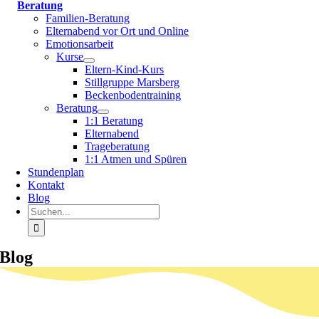
Beratung
Familien-Beratung
Elternabend vor Ort und Online
Emotionsarbeit
Kurse
Eltern-Kind-Kurs
Stillgruppe Marsberg
Beckenbodentraining
Beratung
1:1 Beratung
Elternabend
Trageberatung
1:1 Atmen und Spüren
Stundenplan
Kontakt
Blog
Suche
nach:
Blog