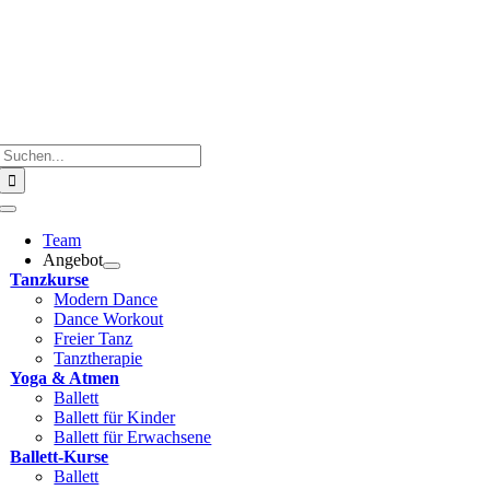
Zum
Inhalt
springen
Suche
nach:
Toggle
Navigation
Team
Angebot
Tanzkurse
Modern Dance
Dance Workout
Freier Tanz
Tanztherapie
Yoga & Atmen
Ballett
Ballett für Kinder
Ballett für Erwachsene
Ballett-Kurse
Ballett