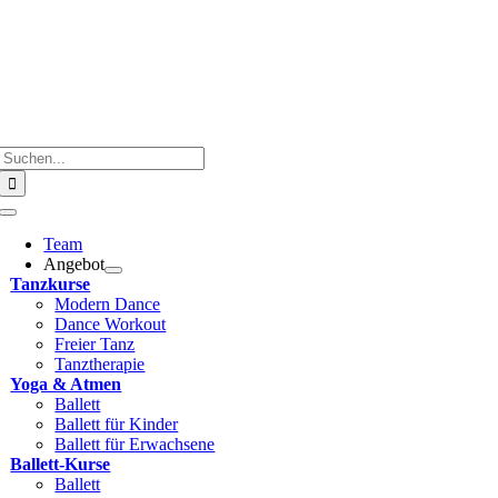
Zum
Inhalt
springen
Suche
nach:
Toggle
Navigation
Team
Angebot
Tanzkurse
Modern Dance
Dance Workout
Freier Tanz
Tanztherapie
Yoga & Atmen
Ballett
Ballett für Kinder
Ballett für Erwachsene
Ballett-Kurse
Ballett