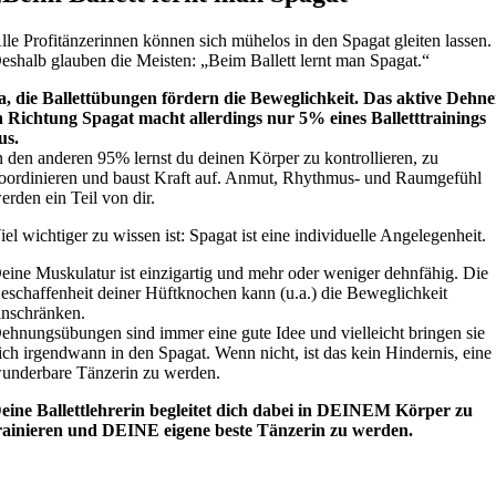
lle Profitänzerinnen können sich mühelos in den Spagat gleiten lassen.
eshalb glauben die Meisten: „Beim Ballett lernt man Spagat.“
a, die Ballettübungen fördern die Beweglichkeit. Das aktive Dehn
n Richtung Spagat macht allerdings nur 5% eines Balletttrainings
us.
n den anderen 95% lernst du deinen Körper zu kontrollieren, zu
oordinieren und baust Kraft auf. Anmut, Rhythmus- und Raumgefühl
erden ein Teil von dir.
iel wichtiger zu wissen ist: Spagat ist eine individuelle Angelegenheit.
eine Muskulatur ist einzigartig und mehr oder weniger dehnfähig. Die
eschaffenheit deiner Hüftknochen kann (u.a.) die Beweglichkeit
inschränken.
ehnungsübungen sind immer eine gute Idee und vielleicht bringen sie
ich irgendwann in den Spagat. Wenn nicht, ist das kein Hindernis, eine
underbare Tänzerin zu werden.
eine Ballettlehrerin begleitet dich dabei in DEINEM Körper zu
rainieren und DEINE eigene beste Tänzerin zu werden.