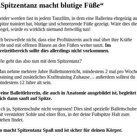
„Spitzentanz macht blutige Füße“
eider werden fast in jedem Tanzfilm, in dem eine Ballerina ehrgeizig a
pitze trainiert hat, blutige und schmerzende Füße gezeigt. Wäre dies di
egel, würde es wirklich niemand freiwillig tun!
ch bezweifele nicht, dass eine Profitänzerin auch mal über ihre Kräfte
eht und mit offenen Blasen an den Füßen weiter tanzt.
Im
reizeitbereich sollte dies allerdings nicht vorkommen.
ie geht das also nun mit dem Spitzentanz?
an nehme mehrere Jahre Ballettunterricht, mindestens 2 mal pro Woch
raining und zusätzliches Krafttraining Zuhause… außerdem solltest du
indestens 12 Jahre alt sein.
eine Ballettlehrerin, die auch in Anatomie ausgebildet ist, begleitet
ich dann sanft auf Spitze.
ch ja, Spitzenschuhe nicht vergessen! Dies sind spezielle Ballettschuhe
it verstärkter Sohle und einer Box, in der deine Fußspitze Halt zum
tehen findet.
o macht Spitzentanz Spaß und ist sicher für deinen Körper.