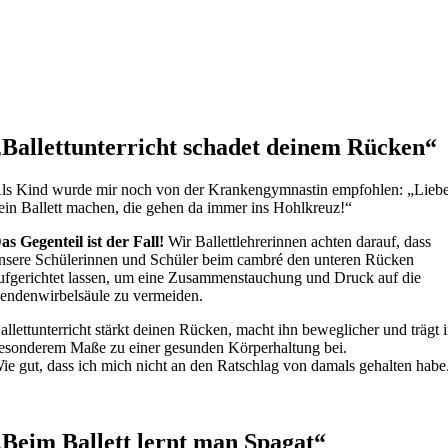
„Ballettunterricht schadet deinem Rücken“
ls Kind wurde mir noch von der Krankengymnastin empfohlen: „Lieb
ein Ballett machen, die gehen da immer ins Hohlkreuz!“
as Gegenteil ist der Fall!
Wir Ballettlehrerinnen achten darauf, dass
nsere Schülerinnen und Schüler beim cambré den unteren Rücken
ufgerichtet lassen, um eine Zusammenstauchung und Druck auf die
endenwirbelsäule zu vermeiden.
allettunterricht stärkt deinen Rücken, macht ihn beweglicher und trägt 
esonderem Maße zu einer gesunden Körperhaltung bei.
ie gut, dass ich mich nicht an den Ratschlag von damals gehalten habe
„Beim Ballett lernt man Spagat“